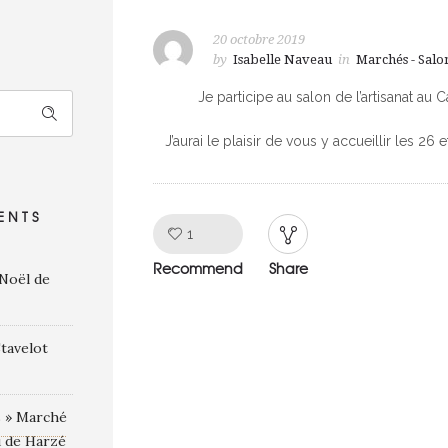
20 octobre 2019
by
Isabelle Naveau
in
Marchés - Salo
Je participe au salon de l’artisanat 
J’aurai le plaisir de vous y accueillir les 26 
ENTS
Like!
1
Recommend
Share
 Noël de
tavelot
s » Marché
u de Harzé