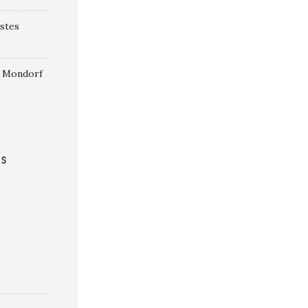
istes
 à Mondorf
S