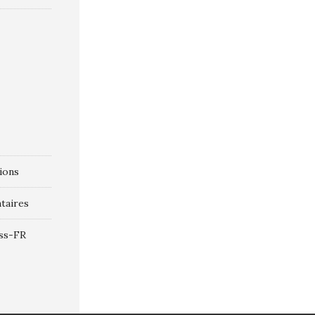
tions
taires
ss-FR